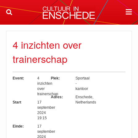
4 inzichten over
trainerschap
Event:
4
Plek:
Sportaal
inzichten
-
over
kantoor
trainerschap
Adres:
Enschede
,
Start
17
Netherlands
september
2024
19:15
Einde:
17
september
2024