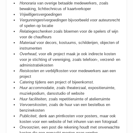
Honoraria
van overige betaalde medewerkers, zoals
bewaking, lichttechnicus of kaartverkoper
Vrijwilligersvergoedingen
Vergunningen/vergoedingen
bijvoorbeeld voor auteursrecht
of spelen op locatie
Relatiegeschenken
zoals bloemen voor de spelers of wijn
voor de chauffeurs
Materiaal
voor decors, kostuums, schilderijen, objecten of
instrumenten
Overhead
, voor elk project maak je ook indirecte kosten
voor je stichting of vereniging, zoals telefoon-, verzend- en
administratiekosten
Reiskosten en v
erblijfkosten
voor medewerkers aan een
project
Catering
tijdens een project of bijeenkomst.
Huur accommodatie,
zoals theaterzaal, expositieruimte,
muziekpodium, dansstudio of website
Huur faciliteiten,
zoals repetitieruimte of atelierruimte
Vervoerskosten,
zoals de huur van een bestelbus en
benzinekosten
Publiciteit,
denk aan printkosten voor posters, maar ook
kosten voor een website of het inhuren van een fotograaf.
Onvoorzien,
een post die rekening houdt met onverwachte
kosten die nog gemaakt moeten gaan worden