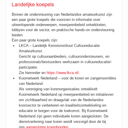
Landelijke koepels
Binnen de ondersteuning van Nederlandse amateurkunst zijn
een paar grote koepels die voorzien in informatie over
uiteenlopende onderwerpen, meerjarenbeleid ontwikkelen,
lobbyen voor de sector, en praktische hands-on ondersteuning
bieden.
Een paar grote koepels zijn:
LKCA – Landelijk Kennisinstituut Cultuureducatie
Amateurkunst.
Gericht op cultuuraanbieders, cultuurondersteuners, en
professionals/bestuurders werkzaam in cultuureducatie/-
participatie.
Zie hieronder en
https://www.lkca.nl/
.
Koornetwerk Nederland – voor de koren en zangensembles
van Nederland.
Als vereniging van korenorganisaties ontwikkelt
Koornetwerk Nederland op meerjarenbeleid en initiatieven
om zichtbaarheid en draagvlak van de Nederlandse
koorsector te verbeteren en kwaliteitsontwikkeling en
educatie te borgen voor de toekomst. Bij Koornetwerk
Nederland zijn geen individuele koren aangesloten. De
dienstverlening naar koren wordt verzorgd door de bij
ons
aangesloten korenbonden
.