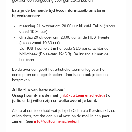
gevallen een vergoeding voor gemaakte kosten.
Er zijn de komende tijd twee informatie/brainstorm-
bijeenkomsten:
maandag 21 oktober om 20.00 uur bij café Fellini (inloop
vanaf 19.30 uur)
dinsdag 29 oktober om 20.00 uur bij de HUB Twente
(inloop vanaf 19.30 uur)
De HUB Twente zit in het oude SLO-pand, achter de
bibliotheek (Boulevard 1945 3). De ingang zit aan de
busbaan.
Beide avonden geeft
het artistieke team uitleg over het
concept en de mogelijkheden. Daar kan je ook je ideeën
bespreken.
Jullie zijn van harte welkom!
Graag hoor ik via de mail
(
info@cultuurinenschede.nl
)
of
jullie er bij willen zijn en welke avond je komt.
Als je al een idee hebt wat je bij de Culturele Kerstmarkt zou
willen doen, zet dat dan nu al vast op de mail in een paar
zinnen! (aan
info@cultuurinenschede.nl
)