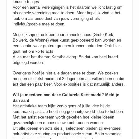
knusse tentjes.
Voor een aantal verenigingen is het daarom wellicht lastig om
als gehele vereniging mee te doen. Maar hopelijk vind je het
leuk om als onderdeel van jouw vereniging of als
individu/groepje mee te doen.
Mogelijk zijn er ook een paar binnenlocaties (Grote Kerk,
Bolwerk, de Wonne) waar kunst geëxposeerd kan worden en
een locatie waar grotere groepen kunnen optreden. Ook hier
gaat het om korte acts.
Alles met het thema: Kerstbeleving. En dat kan heel breed
uitgelegd worden.
Overigens hoef je niet alle dagen mee te doen. We zoeken
mensen die liefst minimaal 2 dagen een act willen doen en die
act dan een paar keer. Voor exposities is dat natuurlijk anders.
Wil je meedoen aan deze Culturele Kerstmarkt? Meld je
dan aan!
Het artistieke team kijkt vervolgens of jullie idee bij de
kerstmarkt past. Je hoeft nog geen uitgewerkt idee te hebben.
Met het artistieke team wordt gekeken hoe kleine ideeën
gezamenlijk een mooie nieuwe act kunnen worden.
Uit alle ideeën en acts die zij selecteren bieden zij eventueel
ook artistieke sturing en productionele steun. En in sommige