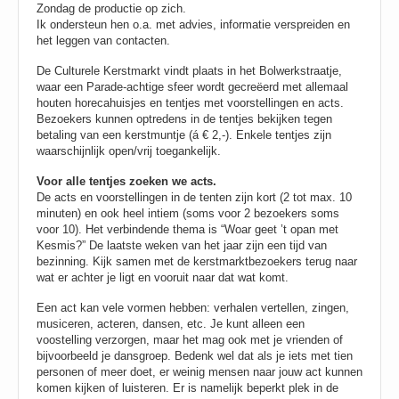
Zondag de productie op zich.
Ik ondersteun hen o.a. met advies, informatie verspreiden en
het leggen van contacten.
De Culturele Kerstmarkt vindt plaats in het Bolwerkstraatje,
waar een Parade-achtige sfeer wordt gecreëerd met allemaal
houten horecahuisjes en tentjes met voorstellingen en acts.
Bezoekers kunnen optredens in de tentjes bekijken tegen
betaling van een kerstmuntje (á € 2,-). Enkele tentjes zijn
waarschijnlijk open/vrij toegankelijk.
Voor alle tentjes zoeken we acts.
De acts en voorstellingen in de tenten zijn kort (2 tot max. 10
minuten) en ook heel intiem (soms voor 2 bezoekers soms
voor 10). Het verbindende thema is “Woar geet ’t opan met
Kesmis?” De laatste weken van het jaar zijn een tijd van
bezinning. Kijk samen met de kerstmarktbezoekers terug naar
wat er achter je ligt en vooruit naar dat wat komt.
Een act kan vele vormen hebben: verhalen vertellen, zingen,
musiceren, acteren, dansen, etc. Je kunt alleen een
voostelling verzorgen, maar het mag ook met je vrienden of
bijvoorbeeld je dansgroep. Bedenk wel dat als je iets met tien
personen of meer doet, er weinig mensen naar jouw act kunnen
komen kijken of luisteren. Er is namelijk beperkt plek in de