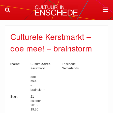
Culturele Kerstmarkt –
doe mee! – brainstorm
Event:
Culturele
Adres:
Enschede
,
Kerstmarkt
Netherlands
–
doe
mee!
–
brainstorm
Start
21
oktober
2013
19:30