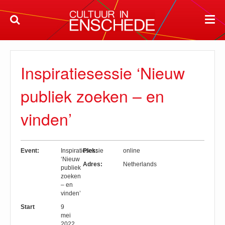
Inspiratiesessie ‘Nieuw
publiek zoeken – en
vinden’
Event:
Inspiratiesessie
Plek:
online
‘Nieuw
Adres:
Netherlands
publiek
zoeken
– en
vinden’
Start
9
mei
2022