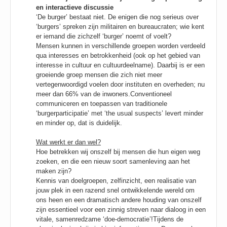
en interactieve discussie
‘De burger’ bestaat niet. De enigen die nog serieus over
‘burgers’ spreken zijn militairen en bureaucraten; wie kent
er iemand die zichzelf ‘burger’ noemt of voelt?
Mensen kunnen in verschillende groepen worden verdeeld
qua interesses en betrokkenheid (ook op het gebied van
interesse in cultuur en cultuurdeelname). Daarbij is er een
groeiende groep mensen die zich niet meer
vertegenwoordigd voelen door instituten en overheden; nu
meer dan 66% van de inwoners.Conventioneel
communiceren en toepassen van traditionele
‘burgerparticipatie’ met ‘the usual suspects’ levert minder
en minder op, dat is duidelijk.
Wat werkt er dan wel?
Hoe betrekken wij onszelf bij mensen die hun eigen weg
zoeken, en die een nieuw soort samenleving aan het
maken zijn?
Kennis van doelgroepen, zelfinzicht, een realisatie van
jouw plek in een razend snel ontwikkelende wereld om
ons heen en een dramatisch andere houding van onszelf
zijn essentieel voor een zinnig streven naar dialoog in een
vitale, samenredzame ‘doe-democratie’!Tijdens de