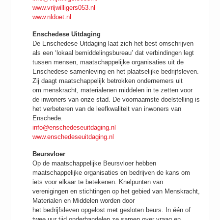
www.vrijwilligers053.nl
www.nldoet.nl
Enschedese Uitdaging
De Enschedese Uitdaging laat zich het best omschrijven
als een ‘lokaal bemiddelingsbureau’ dat verbindingen legt
tussen mensen, maatschappelijke organisaties uit de
Enschedese samenleving en het plaatselijke bedrijfsleven.
Zij daagt maatschappelijk betrokken ondernemers uit
om menskracht, materialenen middelen in te zetten voor
de inwoners van onze stad. De voornaamste doelstelling is
het verbeteren van de leefkwaliteit van inwoners van
Enschede.
info@enschedeseuitdaging.nl
www.enschedeseuitdaging.nl
Beursvloer
Op de maatschappelijke Beursvloer hebben
maatschappelijke organisaties en bedrijven de kans om
iets voor elkaar te betekenen. Knelpunten van
verenigingen en stichtingen op het gebied van Menskracht,
Materialen en Middelen worden door
het bedrijfsleven opgelost met gesloten beurs. In één of
twee uur tijd onderhandelen ze samen over vraag en