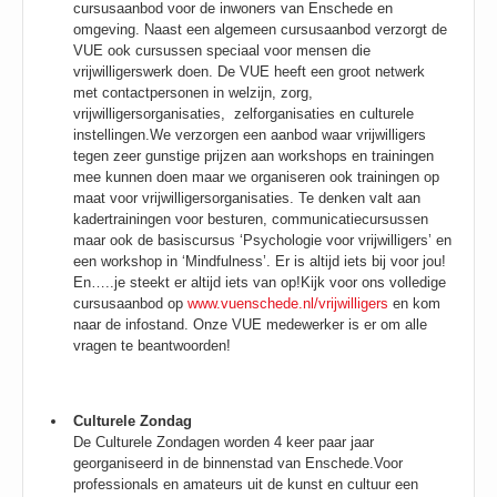
cursusaanbod voor de inwoners van Enschede en
omgeving. Naast een algemeen cursusaanbod verzorgt de
VUE ook cursussen speciaal voor mensen die
vrijwilligerswerk doen. De VUE heeft een groot netwerk
met contactpersonen in welzijn, zorg,
vrijwilligersorganisaties, zelforganisaties en culturele
instellingen.We verzorgen een aanbod waar vrijwilligers
tegen zeer gunstige prijzen aan workshops en trainingen
mee kunnen doen maar we organiseren ook trainingen op
maat voor vrijwilligersorganisaties. Te denken valt aan
kadertrainingen voor besturen, communicatiecursussen
maar ook de basiscursus ‘Psychologie voor vrijwilligers’ en
een workshop in ‘Mindfulness’. Er is altijd iets bij voor jou!
En…..je steekt er altijd iets van op!Kijk voor ons volledige
cursusaanbod op
www.vuenschede.nl/vrijwilligers
en kom
naar de infostand. Onze VUE medewerker is er om alle
vragen te beantwoorden!
Culturele Zondag
De Culturele Zondagen worden 4 keer paar jaar
georganiseerd in de binnenstad van Enschede.Voor
professionals en amateurs uit de kunst en cultuur een