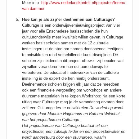
Meer info:
http://www.nederlandkantelt.nl/projecten/ferenc-
van-damme/
Hoe kan je als zzp’er deelnemen aan Culturage?
Culturage is een onderwijsvernieuwingsproject van vier
jaar voor alle Enschedese basisscholen die hun
cultuuronderwijs meer kwaliteit willen geven.In Culturage
werken basisscholen samen met de 12 culturele
instellingen uit de stad om samen doorlopende leerlijnen
te ontwikkelen rond verschillende kunstdisciplines.
De
scholen zijn leidend in dit project oftewel: zij bepalen wat
zij willen veranderen om hun cultuuronderwijs te
verbeteren. De educatief medewerker van de culturele
instelling is de expert die hen hierbij ondersteunt.
Deelnemende scholen krijgen elk jaar dat ze meedoen
ook een financiële vergoeding om workshops en andere
duurzame materialen in te kopen.
Workshop: Na een korte
uitleg over Culturage mag je de verandering ervaren door
zelf een Culturage-les te ontwikkelen.
De workshop wordt
gegeven door Marieke Hagemans en Barbara Wilschut
van
het projectbureau Culturage.
Het projectbureau van Culturage bestaat uit een
projectleider, een zakelijk leider en een procesbewaker en
wordt aangestuurd door een stuurgroep, waarin