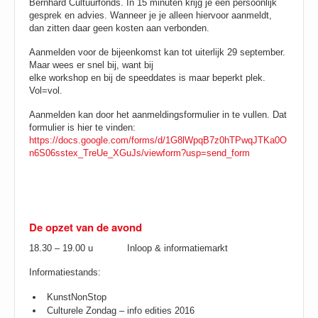
Bernhard Cultuurfonds. In 15 minuten krijg je een persoonlijk
gesprek en advies. Wanneer je je alleen hiervoor aanmeldt,
dan zitten daar geen kosten aan verbonden.
Aanmelden voor de bijeenkomst kan tot uiterlijk 29 september.
Maar wees er snel bij, want bij
elke workshop en bij de speeddates is maar beperkt plek.
Vol=vol.
Aanmelden kan door het aanmeldingsformulier in te vullen. Dat
formulier is hier te vinden:
https://docs.google.com/forms/d/1G8lWpqB7z0hTPwqJTKa0O
n6S06sstex_TreUe_XGuJs/viewform?usp=send_form
De opzet van de avond
18.30 – 19.00 u Inloop & informatiemarkt
Informatiestands:
KunstNonStop
Culturele Zondag – info edities 2016