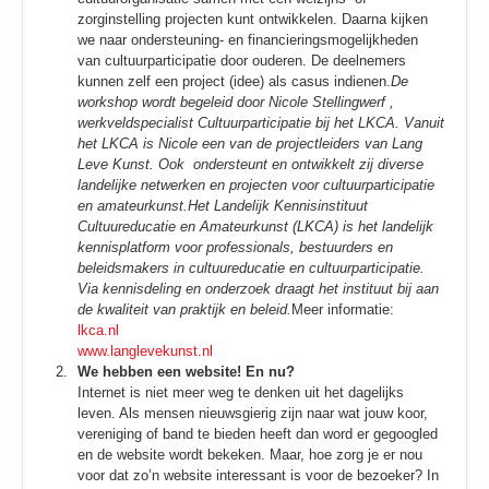
zorginstelling projecten kunt ontwikkelen. Daarna kijken
we naar ondersteuning- en financieringsmogelijkheden
van cultuurparticipatie door ouderen. De deelnemers
kunnen zelf een project (idee) als casus indienen.
De
workshop wordt begeleid door Nicole Stellingwerf ,
werkveldspecialist Cultuurparticipatie bij het LKCA. Vanuit
het LKCA is Nicole een van de projectleiders van Lang
Leve Kunst. Ook ondersteunt en ontwikkelt zij diverse
landelijke netwerken en projecten voor cultuurparticipatie
en amateurkunst.
Het Landelijk Kennisinstituut
Cultuureducatie en Amateurkunst (LKCA) is het landelijk
kennisplatform voor professionals, bestuurders en
beleidsmakers in cultuureducatie en cultuurparticipatie.
Via kennisdeling en onderzoek draagt het instituut bij aan
de kwaliteit van praktijk en beleid.
Meer informatie:
lkca.nl
www.langlevekunst.nl
We hebben een website! En nu?
Internet is niet meer weg te denken uit het dagelijks
leven. Als mensen nieuwsgierig zijn naar wat jouw koor,
vereniging of band te bieden heeft dan word er gegoogled
en de website wordt bekeken. Maar, hoe zorg je er nou
voor dat zo’n website interessant is voor de bezoeker? In