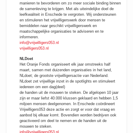
manieren te bevorderen om zo meer sociale binding binnen
de samenleving te krijgen. Met als uiteindelijke doel de
leefkwaliteit in Enschede te vergroten. Wij ondersteunen
en stimuleren het vrijwilligerswerk door mensen te
bemiddelen naar geschikt vrijwilligerswerk en
maatschappelijke organisaties te adviseren en te
informeren.
info@vrijwilligers053.nl
vrijwilligers053.nl
NLDoet
Het Oranje Fonds organiseert elk jaar omstreeks half
maart, samen met duizenden organisaties in het land,
NLdoet; de grootste vrijwilligersactie van Nederland.
NLdoet zet vrijwillige inzet in de spotlights en stimuleert
iedereen om een dag(deel)
de handen uit de mouwen te steken. De afgelopen 10 jaar
zijn er maar liefst 40.000 klussen geklaard en hebben 1,5
miljoen mensen deelgenomen. In Enschede coördineert
Vrijwilligers053 deze actie en zorgt er voor dat vraag en
aanbod bij elkaar komt. Bovendien worden bedrijven ook
geactiveerd om deel te nemen en de handen uit de
mouwen te steken.
info@vrijwilligers053.nl