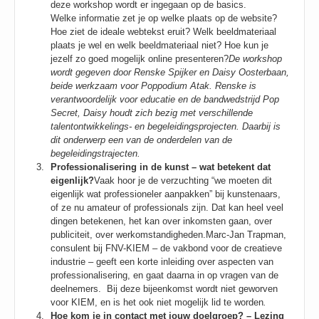
deze workshop wordt er ingegaan op de basics.
Welke informatie zet je op welke plaats op de website?
Hoe ziet de ideale webtekst eruit? Welk beeldmateriaal
plaats je wel en welk beeldmateriaal niet? Hoe kun je
jezelf zo goed mogelijk online presenteren?
De workshop
wordt gegeven door Renske Spijker en Daisy Oosterbaan,
beide werkzaam voor Poppodium Atak. Renske is
verantwoordelijk voor educatie en de bandwedstrijd Pop
Secret, Daisy houdt zich bezig met verschillende
talentontwikkelings- en begeleidingsprojecten. Daarbij is
dit onderwerp een van de onderdelen van de
begeleidingstrajecten.
Professionalisering in de kunst – wat betekent dat
eigenlijk?
Vaak hoor je de verzuchting “we moeten dit
eigenlijk wat professioneler aanpakken” bij kunstenaars,
of ze nu amateur of professionals zijn. Dat kan heel veel
dingen betekenen, het kan over inkomsten gaan, over
publiciteit, over werkomstandigheden.Marc-Jan Trapman,
consulent bij FNV-KIEM – de vakbond voor de creatieve
industrie – geeft een korte inleiding over aspecten van
professionalisering, en gaat daarna in op vragen van de
deelnemers. Bij deze bijeenkomst wordt niet geworven
voor KIEM, en is het ook niet mogelijk lid te worden
.
Hoe kom je in contact met jouw doelgroep? – Lezing