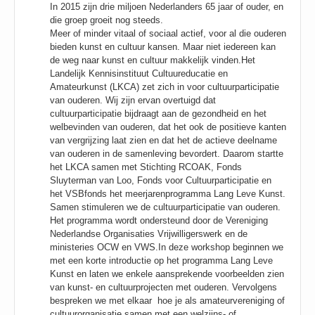
In 2015 zijn drie miljoen Nederlanders 65 jaar of ouder, en
die groep groeit nog steeds.
Meer of minder vitaal of sociaal actief, voor al die ouderen
bieden kunst en cultuur kansen. Maar niet iedereen kan
de weg naar kunst en cultuur makkelijk vinden.Het
Landelijk Kennisinstituut Cultuureducatie en
Amateurkunst (LKCA) zet zich in voor cultuurparticipatie
van ouderen. Wij zijn ervan overtuigd dat
cultuurparticipatie bijdraagt aan de gezondheid en het
welbevinden van ouderen, dat het ook de positieve kanten
van vergrijzing laat zien en dat het de actieve deelname
van ouderen in de samenleving bevordert. Daarom startte
het LKCA samen met Stichting RCOAK, Fonds
Sluyterman van Loo, Fonds voor Cultuurparticipatie en
het VSBfonds het meerjarenprogramma Lang Leve Kunst.
Samen stimuleren we de cultuurparticipatie van ouderen.
Het programma wordt ondersteund door de Vereniging
Nederlandse Organisaties Vrijwilligerswerk en de
ministeries OCW en VWS.In deze workshop beginnen we
met een korte introductie op het programma Lang Leve
Kunst en laten we enkele aansprekende voorbeelden zien
van kunst- en cultuurprojecten met ouderen. Vervolgens
bespreken we met elkaar hoe je als amateurvereniging of
cultuurorganisatie samen met een welzijns- of