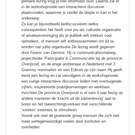
plenaire lezing krijg je hier informatie over. Daarna zal er
in de workshopronde een interactieve discussie
plaatsvinden, waarmee je verder de diepte in kan in het
onderwerp.
Zo kan je bijvoorbeeld bediscussiëren welke
consequenties het heeft voor jou als culturele organisatie
of amateurvereniging als je publiek wilt trekken voor
optredens, of mensen wilt enthousiasmeren om lid te
worden van jullie organisatie.
De lezing wordt gegeven
door Ferenc van Damme. Hij is communicatiestrateeg,
projectleider ‘Participatie & Communicatie’ bij de provincie
Overijssel, en de enige ambtenaar in Nederland met 3
Grammy nominaties en een Edison op zijn naam.
Hij geeft
eerst een lezing en zal vervolgens in de workshopronde
een vurige interactieve discussie leiden met overtuigende
cijfers, inspirerende praktijkervaringen en werkbare
inzichten.De provincie Overijssel is al ruim 6 jaar bezig op
andere manieren de ‘kracht uit de samenleving’ aan te
boren en het tweerichtingsverkeer met verschillende
‘soorten’ inwoners te stimuleren.
Vooral ook met de groeiende groep mensen die zich niet
meer vertegenwoordigd voelen door instituten en
overheden.