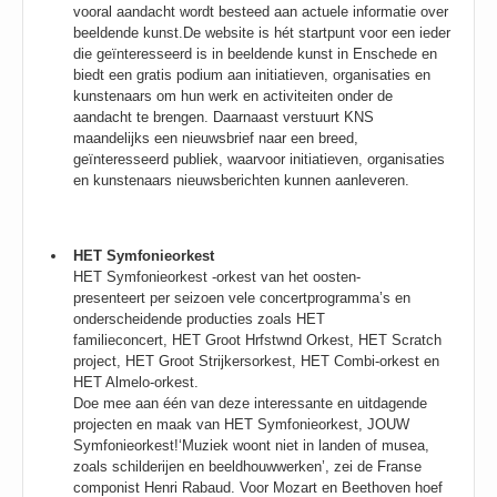
vooral aandacht wordt besteed aan actuele informatie over
beeldende kunst.De website is hét startpunt voor een ieder
die geïnteresseerd is in beeldende kunst in Enschede en
biedt een gratis podium aan initiatieven, organisaties en
kunstenaars om hun werk en activiteiten onder de
aandacht te brengen. Daarnaast verstuurt KNS
maandelijks een nieuwsbrief naar een breed,
geïnteresseerd publiek, waarvoor initiatieven, organisaties
en kunstenaars nieuwsberichten kunnen aanleveren.
HET Symfonieorkest
HET Symfonieorkest -orkest van het oosten-
presenteert per seizoen vele concertprogramma’s en
onderscheidende producties zoals HET
familieconcert,
HET Groot Hrfstwnd Orkest, HET Scratch
project, HET Groot Strijkersorkest,
HET Combi-orkest en
HET Almelo-orkest.
Doe mee aan één van deze interessante en uitdagende
projecten en maak van HET Symfonieorkest, JOUW
Symfonieorkest!‘Muziek woont niet in landen of musea,
zoals schilderijen en beeldhouwwerken’, zei de Franse
componist Henri Rabaud. Voor Mozart en Beethoven hoef