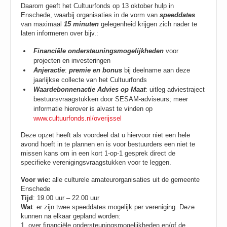
Daarom geeft het Cultuurfonds op 13 oktober hulp in
Enschede, waarbij organisaties in de vorm van
speeddates
van maximaal
15 minuten
gelegenheid krijgen zich nader te
laten informeren over bijv.:
Financiële ondersteuningsmogelijkheden
voor
projecten en investeringen
Anjeractie
:
premie en bonus
bij deelname aan deze
jaarlijkse collecte van het Cultuurfonds
Waardebonnenactie Advies op Maat
: uitleg adviestraject
bestuursvraagstukken door SESAM-adviseurs; meer
informatie hierover is alvast te vinden op
www.cultuurfonds.nl/overijssel
Deze opzet heeft als voordeel dat u hiervoor niet een hele
avond hoeft in te plannen en is voor bestuurders een niet te
missen kans om in een kort 1-op-1 gesprek direct de
specifieke verenigingsvraagstukken voor te leggen.
Voor wie:
alle culturele amateurorganisaties uit de gemeente
Enschede
Tijd
: 19.00 uur – 22.00 uur
Wat
: er zijn twee speeddates mogelijk per vereniging. Deze
kunnen na elkaar gepland worden:
1. over financiële ondersteuningsmogelijkheden en/of de