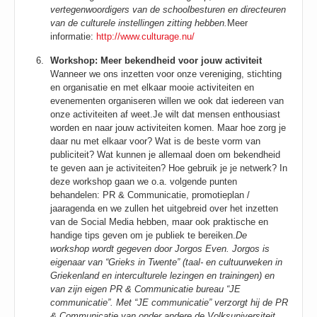
vertegenwoordigers van de schoolbesturen en directeuren
van de culturele instellingen zitting hebben.
Meer
informatie:
http://www.culturage.nu/
Workshop: Meer bekendheid voor jouw activiteit
Wanneer we ons inzetten voor onze vereniging, stichting
en organisatie en met elkaar mooie activiteiten en
evenementen organiseren willen we ook dat iedereen van
onze activiteiten af weet.Je wilt dat mensen enthousiast
worden en naar jouw activiteiten komen. Maar hoe zorg je
daar nu met elkaar voor? Wat is de beste vorm van
publiciteit? Wat kunnen je allemaal doen om bekendheid
te geven aan je activiteiten? Hoe gebruik je je netwerk? In
deze workshop gaan we o.a. volgende punten
behandelen: PR & Communicatie, promotieplan /
jaaragenda en we zullen het uitgebreid over het inzetten
van de Social Media hebben, maar ook praktische en
handige tips geven om je publiek te bereiken.
De
workshop wordt gegeven door Jorgos Even. Jorgos is
eigenaar van “Grieks in Twente” (taal- en cultuurweken in
Griekenland en interculturele lezingen en trainingen) en
van zijn eigen PR & Communicatie bureau “JE
communicatie”. Met “JE communicatie” verzorgt hij de PR
& Communicatie van onder andere de Volksuniversiteit