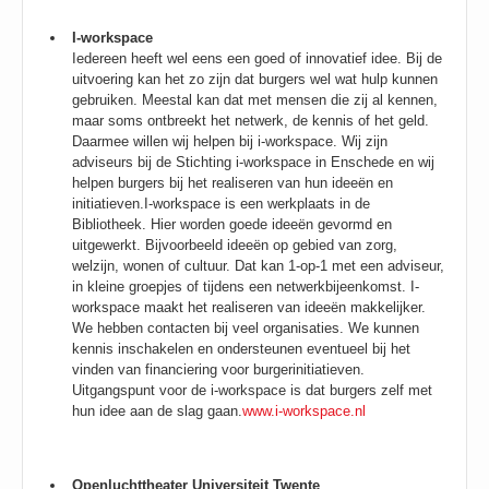
I-workspace
Iedereen heeft wel eens een goed of innovatief idee. Bij de
uitvoering kan het zo zijn dat burgers wel wat hulp kunnen
gebruiken. Meestal kan dat met mensen die zij al kennen,
maar soms ontbreekt het netwerk, de kennis of het geld.
Daarmee willen wij helpen bij i-workspace. Wij zijn
adviseurs bij de Stichting i-workspace in Enschede en wij
helpen burgers bij het realiseren van hun ideeën en
initiatieven.I-workspace is een werkplaats in de
Bibliotheek. Hier worden goede ideeën gevormd en
uitgewerkt. Bijvoorbeeld ideeën op gebied van zorg,
welzijn, wonen of cultuur. Dat kan 1-op-1 met een adviseur,
in kleine groepjes of tijdens een netwerkbijeenkomst. I-
workspace maakt het realiseren van ideeën makkelijker.
We hebben contacten bij veel organisaties. We kunnen
kennis inschakelen en ondersteunen eventueel bij het
vinden van financiering voor burgerinitiatieven.
Uitgangspunt voor de i-workspace is dat burgers zelf met
hun idee aan de slag gaan.
www.i-workspace.nl
Openluchttheater Universiteit Twente