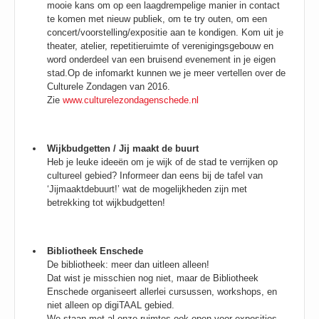
mooie kans om op een laagdrempelige manier in contact
te komen met nieuw publiek, om te try outen, om een
concert/voorstelling/expositie aan te kondigen. Kom uit je
theater, atelier, repetitieruimte of verenigingsgebouw en
word onderdeel van een bruisend evenement in je eigen
stad.Op de infomarkt kunnen we je meer vertellen over de
Culturele Zondagen van 2016.
Zie
www.culturelezondagenschede.nl
Wijkbudgetten / Jij maakt de buurt
Heb je leuke ideeën om je wijk of de stad te verrijken op
cultureel gebied? Informeer dan eens bij de tafel van
‘Jijmaaktdebuurt!’ wat de mogelijkheden zijn met
betrekking tot wijkbudgetten!
Bibliotheek Enschede
De bibliotheek: meer dan uitleen alleen!
Dat wist je misschien nog niet, maar de Bibliotheek
Enschede organiseert allerlei cursussen, workshops, en
niet alleen op digiTAAL gebied.
We staan met al onze ruimtes ook open voor exposities,