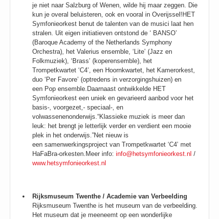
je niet naar Salzburg of Wenen, wilde hij maar zeggen. Die
kun je overal beluisteren, ook en vooral in Overijssel!
HET
Symfonieorkest benut de talenten van de musici laat hen
stralen. Uit eigen initiatieven ontstond de ‘ BANSO’
(Baroque Academy of the Netherlands Symphony
Orchestra), het Valerius ensemble, ‘Lite’ (Jazz en
Folkmuziek), ‘Brass’ (koperensemble), het
Trompetkwartet ‘C4’, een Hoornkwartet, het Kamerorkest,
duo ‘Per Favore’ (optredens in verzorgingshuizen) en
een Pop ensemble.
Daarnaast ontwikkelde HET
Symfonieorkest een uniek en gevarieerd aanbod voor het
basis-, voorgezet,- speciaal-, en
volwassenenonderwijs.
“Klassieke muziek is meer dan
leuk: het brengt je letterlijk verder en verdient een mooie
plek in het onderwijs.”
Net nieuw is
een samenwerkingsproject van Trompetkwartet ‘C4’ met
HaFaBra-orkesten.
Meer info:
info@hetsymfonieorkest.nl
/
www.hetsymfonieorkest.nl
Rijksmuseum Twenthe / Academie van Verbeelding
Rijksmuseum Twenthe is het museum van de verbeelding.
Het museum dat je meeneemt op een wonderlijke