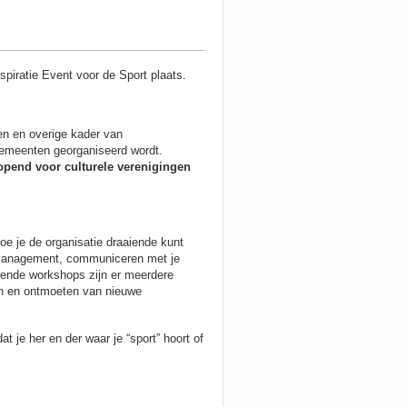
piratie Event voor de Sport plaats.
en en overige kader van
gemeenten georganiseerd wordt.
pend voor culturele verenigingen
oe je de organisatie draaiende kunt
rsmanagement, communiceren met je
llende workshops zijn er meerdere
en en ontmoeten van nieuwe
t je her en der waar je “sport” hoort of