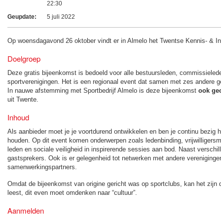
22:30
Geupdate:
5 juli 2022
Op woensdagavond 26 oktober vindt er in Almelo het Twentse Kennis- & Ins
Doelgroep
Deze gratis bijeenkomst is bedoeld voor alle bestuursleden, commissieled
sportverenigingen. Het is een regionaal event dat samen met zes andere 
In nauwe afstemming met Sportbedrijf Almelo is deze bijeenkomst
ook geo
uit Twente.
Inhoud
Als aanbieder moet je je voortdurend ontwikkelen en ben je continu bezig h
houden. Op dit event komen onderwerpen zoals ledenbinding, vrijwillige
leden en sociale veiligheid in inspirerende sessies aan bod. Naast verschi
gastsprekers. Ook is er gelegenheid tot netwerken met andere vereniging
samenwerkingspartners.
Omdat de bijeenkomst van origine gericht was op sportclubs, kan het zijn da
leest, dit even moet omdenken naar “cultuur”.
Aanmelden