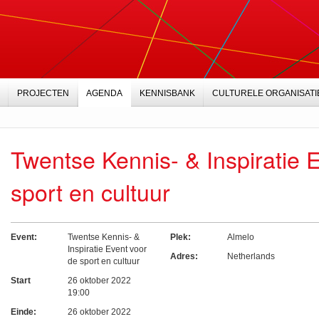
PROJECTEN
AGENDA
KENNISBANK
CULTURELE ORGANISATI
Twentse Kennis- & Inspiratie 
sport en cultuur
Event:
Twentse Kennis- &
Plek:
Almelo
Inspiratie Event voor
Adres:
Netherlands
de sport en cultuur
Start
26 oktober 2022
19:00
Einde:
26 oktober 2022