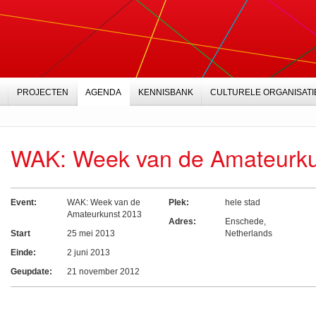
PROJECTEN
AGENDA
KENNISBANK
CULTURELE ORGANISATI
WAK: Week van de Amateurku
Event:
WAK: Week van de
Plek:
hele stad
Amateurkunst 2013
Adres:
Enschede
,
Start
25 mei 2013
Netherlands
Einde:
2 juni 2013
Geupdate:
21 november 2012