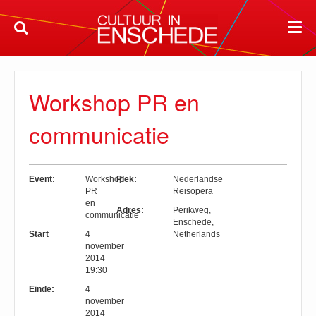
Workshop PR en
communicatie
Event:
Workshop
Plek:
Nederlandse
PR
Reisopera
en
Adres:
Perikweg
,
communicatie
Enschede
,
Start
4
Netherlands
november
2014
19:30
Einde:
4
november
2014