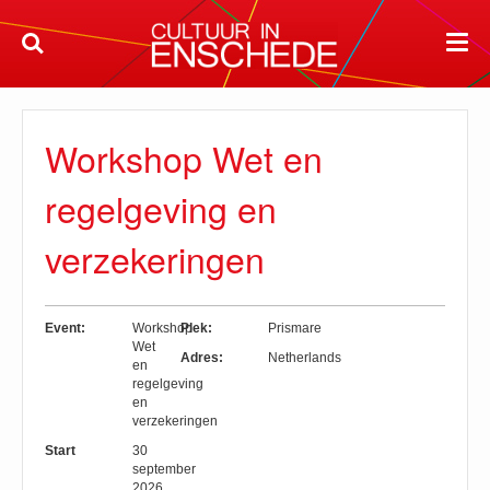
Workshop Wet en
regelgeving en
verzekeringen
Event:
Workshop
Plek:
Prismare
Wet
Adres:
Netherlands
en
regelgeving
en
verzekeringen
Start
30
september
2026