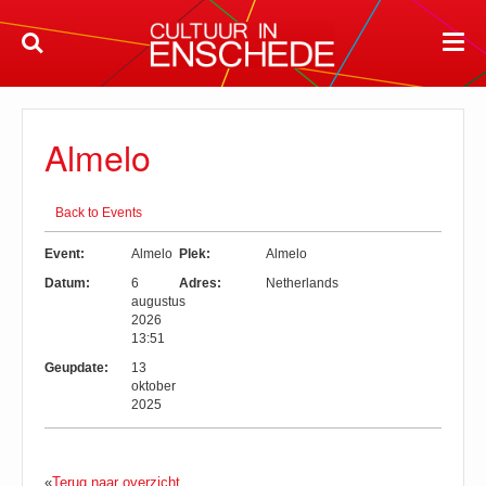
Almelo
Back to Events
Event:
Almelo
Plek:
Almelo
Datum:
6
Adres:
Netherlands
augustus
2026
13:51
Geupdate:
13
oktober
2025
«
Terug naar overzicht