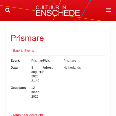
Prismare
Back to Events
Event:
Prismare
Plek:
Prismare
Datum:
8
Adres:
Netherlands
augustus
2026
21:40
Geupdate:
12
maart
2026
«
Terug naar overzicht