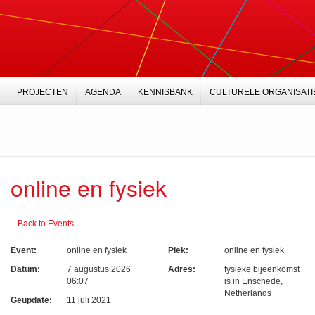
PROJECTEN
AGENDA
KENNISBANK
CULTURELE ORGANISATI
online en fysiek
Back to Events
Event:
online en fysiek
Plek:
online en fysiek
Datum:
7 augustus 2026
Adres:
fysieke bijeenkomst
06:07
is in Enschede
,
Netherlands
Geupdate:
11 juli 2021