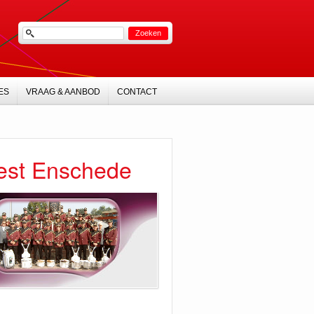
ES
VRAAG & AANBOD
CONTACT
st Enschede