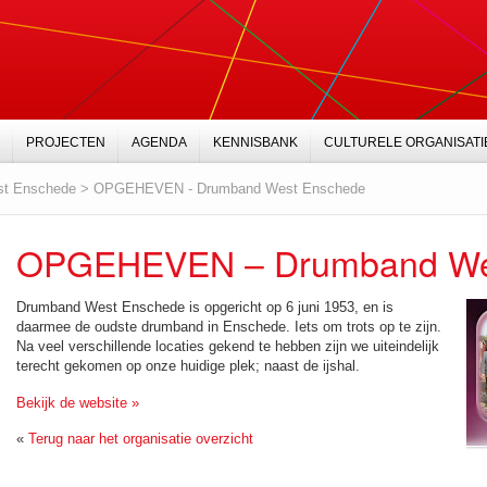
PROJECTEN
AGENDA
KENNISBANK
CULTURELE ORGANISATI
t Enschede
>
OPGEHEVEN - Drumband West Enschede
OPGEHEVEN – Drumband We
Drumband West Enschede is opgericht op 6 juni 1953, en is
daarmee de oudste drumband in Enschede. Iets om trots op te zijn.
Na veel verschillende locaties gekend te hebben zijn we uiteindelijk
terecht gekomen op onze huidige plek; naast de ijshal.
Bekijk de website »
«
Terug naar het organisatie overzicht