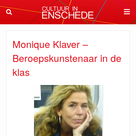
Monique Klaver –
Beroepskunstenaar in de
klas