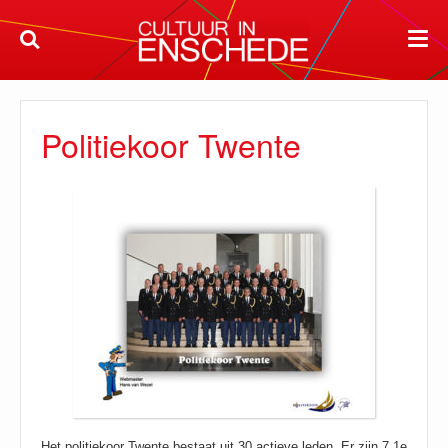
Politiekoor Twente
Het politiekoor Twente bestaat uit 30 actieve leden. Er zijn 7 1e