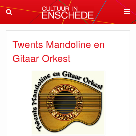
Twents Mandoline en
Gitaar Orkest