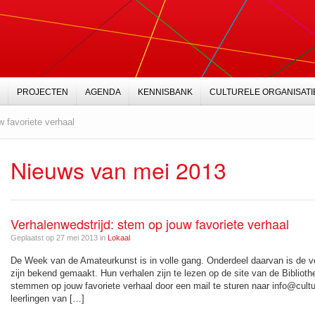
PROJECTEN
AGENDA
KENNISBANK
CULTURELE ORGANISATI
w favoriete verhaal
Nieuws van mei 2013
Verhalenwedstrijd: stem op jouw favoriete verhaal
Geplaatst op 27 mei 2013 in
Lokaal
De Week van de Amateurkunst is in volle gang. Onderdeel daarvan is de ve
zijn bekend gemaakt. Hun verhalen zijn te lezen op de site van de Bibliot
stemmen op jouw favoriete verhaal door een mail te sturen naar info@cult
leerlingen van […]