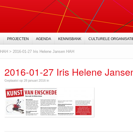
PROJECTEN
AGENDA
KENNISBANK
CULTURELE ORGANISATI
n HAH
>
2016-01-27 Iris Helene Jansen HAH
2016-01-27 Iris Helene Jans
Geplaatst op 28 januari 2016 in