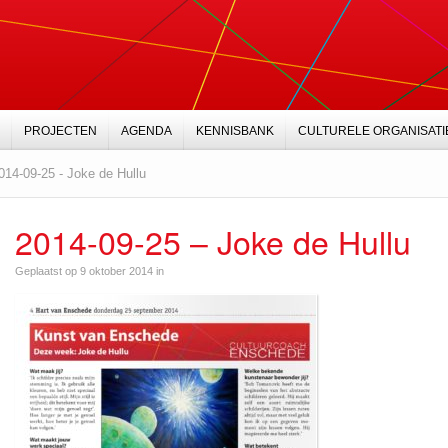
PROJECTEN
AGENDA
KENNISBANK
CULTURELE ORGANISATI
014-09-25 - Joke de Hullu
2014-09-25 – Joke de Hullu
Geplaatst op 9 oktober 2014 in