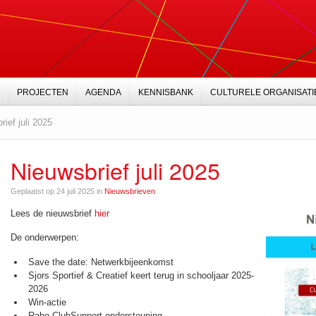
PROJECTEN
AGENDA
KENNISBANK
CULTURELE ORGANISATI
rief juli 2025
Nieuwsbrief juli 2025
Geplaatst op 24 juli 2025 in
Nieuwsbrieven
Lees de nieuwsbrief
hier
De onderwerpen:
Save the date: Netwerkbijeenkomst
Sjors Sportief & Creatief keert terug in schooljaar 2025-
2026
Win-actie
Rabo ClubSupport ondersteuning