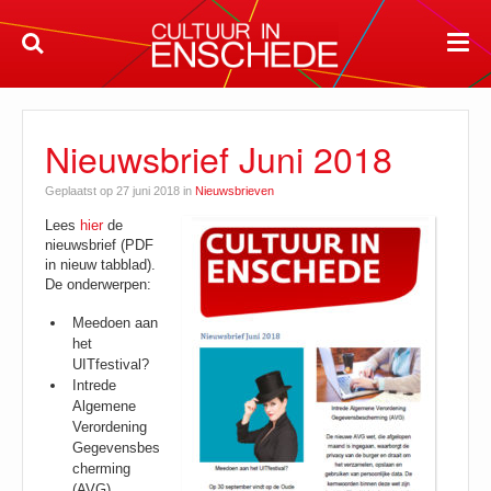
Nieuwsbrief Juni 2018
Geplaatst op 27 juni 2018 in
Nieuwsbrieven
Lees
hier
de
nieuwsbrief (PDF
in nieuw tabblad).
De onderwerpen:
Meedoen aan
het
UITfestival?
Intrede
Algemene
Verordening
Gegevensbes
cherming
(AVG)