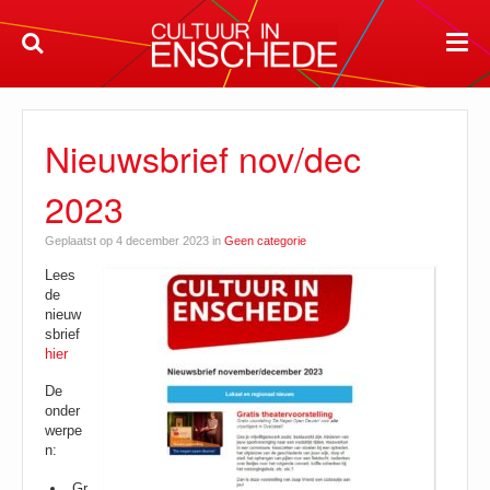
Nieuwsbrief nov/dec
2023
Geplaatst op 4 december 2023 in
Geen categorie
Lees
de
nieuw
sbrief
hier
De
onder
werpe
n:
Gr