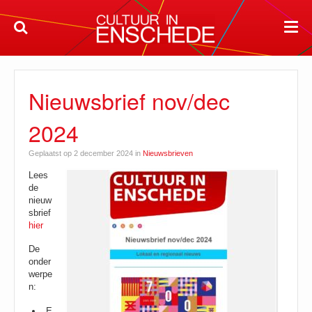
Nieuwsbrief nov/dec
2024
Geplaatst op 2 december 2024 in
Nieuwsbrieven
Lees
de
nieuw
sbrief
hier
De
onder
werpe
n:
E