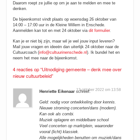
Daarom roept ze jullie op om je aan te melden en mee te
denken.
De bijeenkomst vindt plaats op woensdag 26 oktober van
14:00 – 17:00 uur in de Kleine Willem in Enschede.
Aanmelden kan tot en met 24 oktober via
dit formulier
.
Kan je er niet bij zijn, maar wil je wel jouw input leveren?
Mail jouw vragen en ideeën dan uiterlijk 24 oktober naar de
Cultuurcoach (
info@cultuurinenschede.nl
). Ik bundel het en
neem het mee naar de bijeenkomst.
4 reacties op “Uitnodiging gemeente – denk mee over
nieuw cultuurbeleid”
13 oktober 2022 om 13:58
Henriette Eikenaar
schreef:
Geld: nodig voor ontwikkeling door kennis.
Nieuwe stroming concerten/dans (modern).
Kan ook als combi.
Muziek oplagere en middelbare school
Veel concerten op marktplein, waaronder
vooral (licht) klassiek.
Alle mogelijkheden benutten om muziek/dans