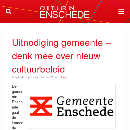
Uitnodiging gemeente –
denk mee over nieuw
cultuurbeleid
Geplaatst op 12 oktober 2022 in
Lokaal
De
gemee
nte
Ensch
ede
gaat
de
komen
de