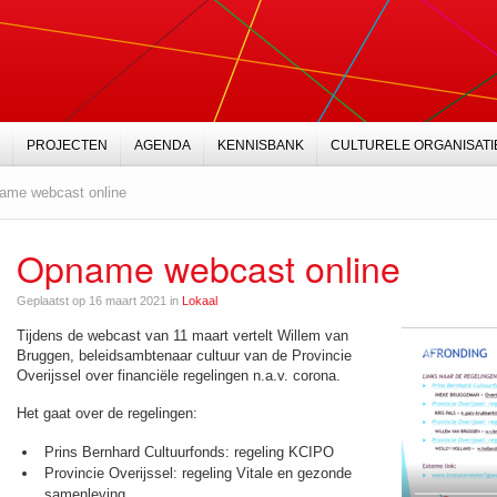
PROJECTEN
AGENDA
KENNISBANK
CULTURELE ORGANISATI
ame webcast online
Opname webcast online
Geplaatst op 16 maart 2021 in
Lokaal
Tijdens de webcast van 11 maart vertelt Willem van
Bruggen, beleidsambtenaar cultuur van de Provincie
Overijssel over financiële regelingen n.a.v. corona.
Het gaat over de regelingen:
Prins Bernhard Cultuurfonds: regeling KCIPO
Provincie Overijssel: regeling Vitale en gezonde
samenleving